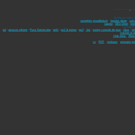
------------------
-
-----
Quelques Liens 
seraphim proudleduck
-
loquine glupe
-
sorc
vapote
|
SEO Dijon
|
ins
Quelques 
wii
|
astuces iphone
|
Puce Gamecube
|
wiiU
|
ps2 & pstwo
|
ps3
|
.biz
|
tuning console de jeux
|
xbox
|
ne
cracker la w
chat xbox
-
Xbox
cv
-
PDF
-
rouleaux
-
annuaire gra