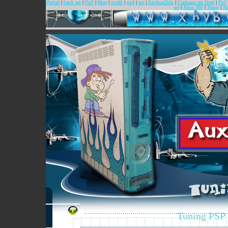
Portail
|
hack wii
|
PsP
|
Blog
|
modif
|
ps4
|
wii
|
XavboxGirls
|
Cadeaux de Noel
|
Ps2
wii
|
Xbox 360
|
Team
|
Xb
Tuning PSP 