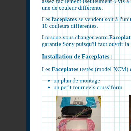
assez facilement (seuleument 5 vis à 
une de couleur différente.
Les
faceplates
se vendent soit à l'uni
10 couleurs différentes.
Lorsque vous changer votre
Faceplat
garantie Sony puisqu'il faut ouvrir la
Installation de Faceplates :
Les
Faceplates
testés (model XCM) ét
un plan de montage
un petit tournevis crussiform