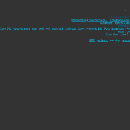
------------------
-
-----
Quelques Liens 
globalwarming awareness2007
-
cobraoupouaout
lucisphere
|
chocoku lan
Quelques 
Xbox 360
|
pose de puce
|
psp
|
wiiU
|
wii
|
puce ps3
|
Jailbreak
|
xbox
|
Nintendo DS
|
Puce Gamecube
|
Fo
news
|
co
Xbox Live
-
xbox 2
PDF
-
rouleaux
-
easytrip
-
annuai