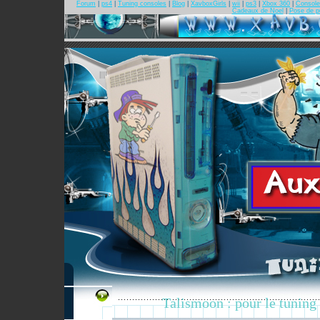
Forum
|
ps4
|
Tuning consoles
|
Blog
|
XavboxGirls
|
wii
|
ps3
|
Xbox 360
|
Console
Cadeaux de Noel
|
Pose de p
Talismoon : pour le tuning