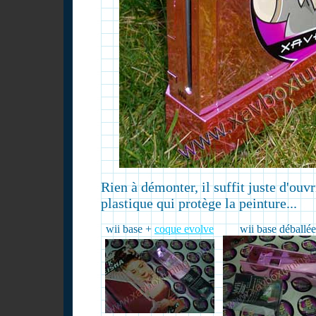
Rien à démonter, il suffit juste d'ouvri
plastique qui protège la peinture...
wii base +
coque evolve
wii base déballée